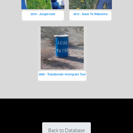
2016 - Jungle-ized
2012 - Sauti Ya Wakulima
2009 - Transborder Immigrant Tool
Back to Database